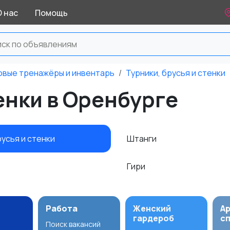
О нас
Помощь
овые тренажёры и инвентарь
Турники, брусья и стенки
енки в Оренбурге
русья и стенки
Штанги
Гири
Работа
Женский
А
гардероб
с
Поиск вакансий