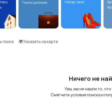
ртиру
Найди своё
Ар
Поиск резюме
ы
Ар
ь поиск
🌍Показать на карте
Ничего не на
Увы, мы не нашли то, что
Смягчите условия поиска и поп