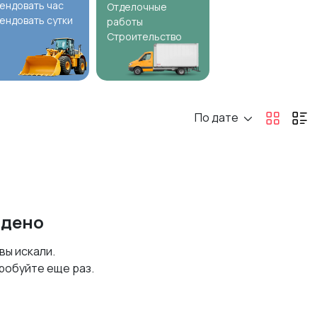
ендовать час
Отделочные
ендовать сутки
работы
Строительство
По дате
йдено
 вы искали.
робуйте еще раз.