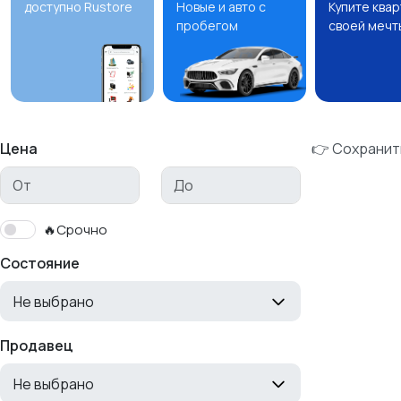
доступно Rustore
Новые и авто с
Купите ква
пробегом
своей мечт
Цена
👉 Сохранит
🔥Срочно
Состояние
Не выбрано
Продавец
Не выбрано