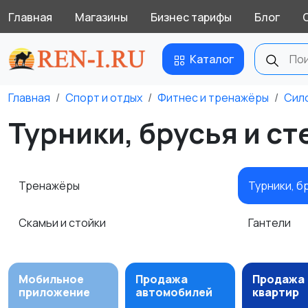
Главная
Магазины
Бизнес тарифы
Блог
Каталог
Главная
Спорт и отдых
Фитнес и тренажёры
Сил
Турники, брусья и ст
Тренажёры
Турники, б
Скамьи и стойки
Гантели
Мобильное
Продажа
Продажа
приложение
автомобилей
квартир