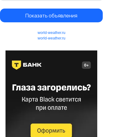
Показать объявления
world-weather.ru
world-weather.ru