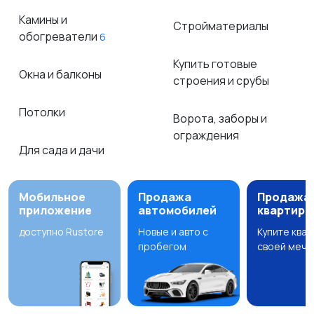
Камины и
Стройматериалы
обогреватели
6
Купить готовые
Окна и балконы
строения и срубы
Потолки
Ворота, заборы и
ограждения
Для сада и дачи
Мобильное
Продажа
Продажа
приложение
автомобилей
квартир
доступно Rustore
Новые и авто с
Купите ква
пробегом
своей мечт