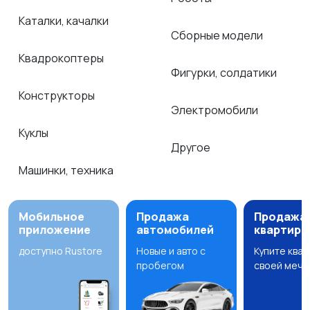
Каталки, качалки
Сборные модели
Квадрокоптеры
Фигурки, солдатики
Конструкторы
Электромобили
Куклы
Другое
Машинки, техника
Мобильное
Продажа
Продажа
приложение
автомобилей
квартир
доступно Rustore
Новые и авто с
Купите ква
пробегом
своей мечт