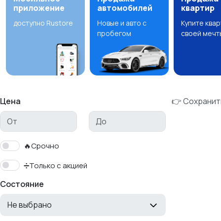
приложение
автомобилей
квартир
доступно Rustore
Новые и авто с
Купите ква
пробегом
своей мечт
Цена
👉 Сохранит
🔥Срочно
➗Только с акцией
Состояние
Не выбрано