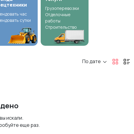
пецтехники
Грузоперевозки
ендовать час
Отделочные
ендовать сутки
работы
Строительство
По дате
йдено
 вы искали.
робуйте еще раз.