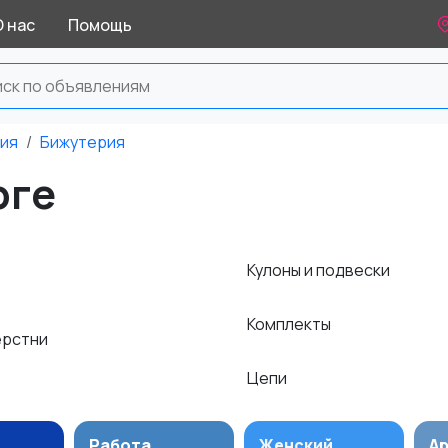
О нас
Помощь
ния
Бижутерия
рге
Кулоны и подвески
Комплекты
ерстни
Цепи
Работа
Женский
А