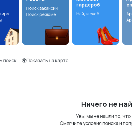
гардероб
с
Поиск вакансий
ртиру
Найди своё
Ар
Поиск резюме
ы
Ар
ь поиск
🌍Показать на карте
Ничего не на
Увы, мы не нашли то, что
Смягчите условия поиска и поп