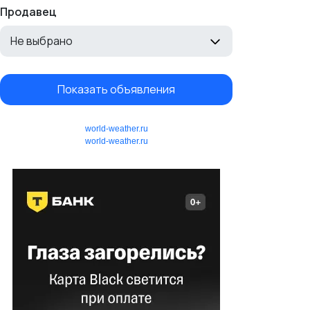
Продавец
Не выбрано
Показать объявления
world-weather.ru
world-weather.ru