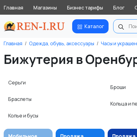
Главная
Магазины
Бизнес тарифы
Блог
Каталог
Главная
Одежда, обувь, аксессуары
Часы и украше
Бижутерия в Оренбу
Серьги
Броши
Браслеты
Кольца и п
Колье и бусы
Мобильное
Продажа
Продажа