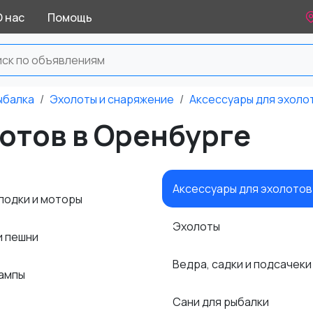
О нас
Помощь
ыбалка
Эхолоты и снаряжение
Аксессуары для эхоло
отов в Оренбурге
Аксессуары для эхолото
лодки и моторы
Эхолоты
и пешни
Ведра, садки и подсачек
лампы
Сани для рыбалки