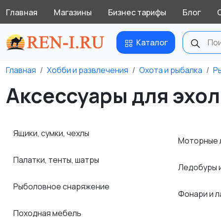
Главная
Магазины
Бизнес тарифы
Блог
Каталог
Главная
Хобби и развлечения
Охота и рыбалка
Р
Аксессуары для эхол
Ящики, сумки, чехлы
Моторные 
Палатки, тенты, шатры
Ледобуры 
Рыболовное снаряжение
Фонари и 
Походная мебель