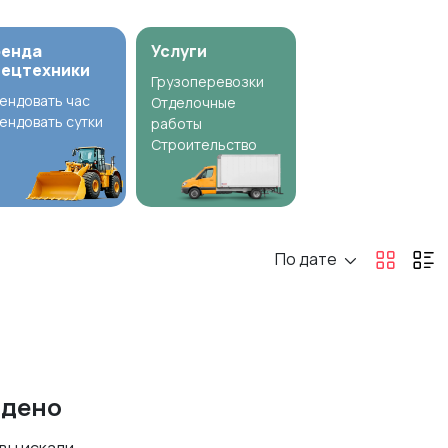
ренда
Услуги
пецтехники
Грузоперевозки
ендовать час
Отделочные
ендовать сутки
работы
Строительство
По дате
йдено