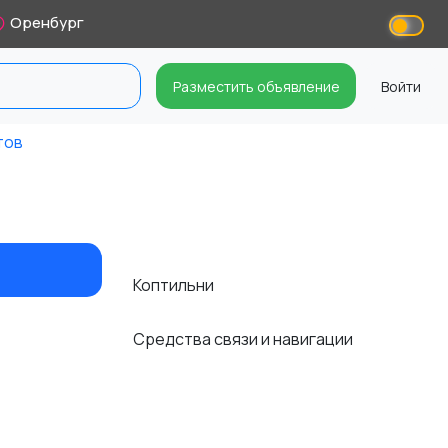
Оренбург
Разместить объявление
Войти
тов
в
Коптильни
Средства связи и навигации
и