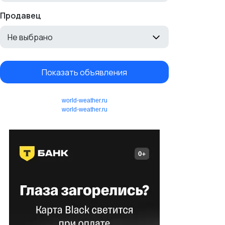
Продавец
Не выбрано
Показать объявления
world-weather.ru
world-weather.ru