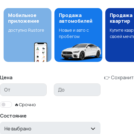
Мобильное
Продажа
Продажа
приложение
автомобилей
квартир
доступно Rustore
Новые и авто с
Купите ква
пробегом
своей мечт
Цена
👉 Сохранит
🔥Срочно
Состояние
Не выбрано