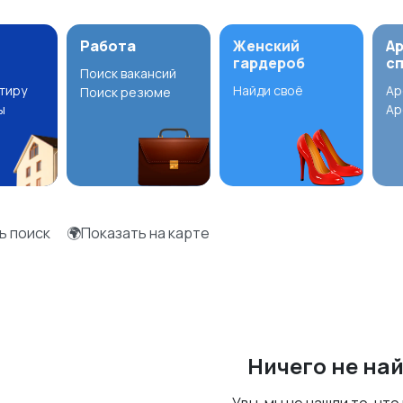
Работа
Женский
А
гардероб
с
Поиск вакансий
ртиру
Найди своё
Ар
Поиск резюме
ы
Ар
ь поиск
🌍Показать на карте
Ничего не на