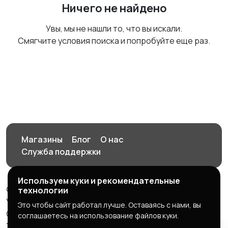
Ничего не найдено
Увы, мы не нашли то, что вы искали.
Смягчите условия поиска и попробуйте еще раз.
Магазины
Блог
О нас
Служба поддержки
Используем куки и рекомендательные
© 2026 Орен-АЙ - Авто | Недвижимость | Работа |
технологии
Услуги
Это чтобы сайт работал лучше. Оставаясь с нами, вы
Создал Карусов Е.С ООО "ЦПК" ИНН 5609203278 ОГРН
соглашаетесь на использование файлов куки.
1235600008841