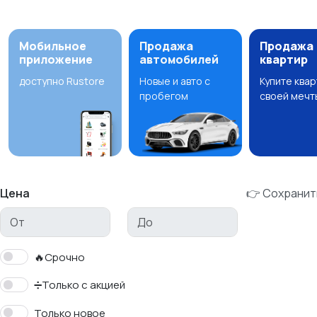
Мобильное
Продажа
Продажа
приложение
автомобилей
квартир
доступно Rustore
Новые и авто с
Купите ква
пробегом
своей мечт
Цена
👉 Сохранит
🔥Срочно
➗Только с акцией
Только новое