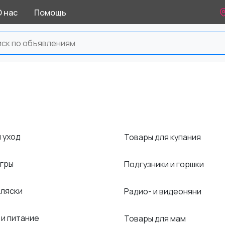
О нас
Помощь
и уход
Товары для купания
игры
Подгузники и горшки
оляски
Радио- и видеоняни
 и питание
Товары для мам