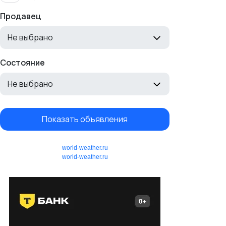
Продавец
Не выбрано
Состояние
Не выбрано
Показать объявления
world-weather.ru
world-weather.ru