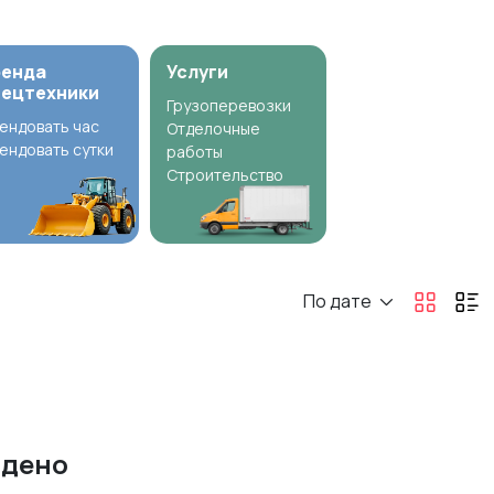
ренда
Услуги
пецтехники
Грузоперевозки
ендовать час
Отделочные
ендовать сутки
работы
Строительство
По дате
йдено