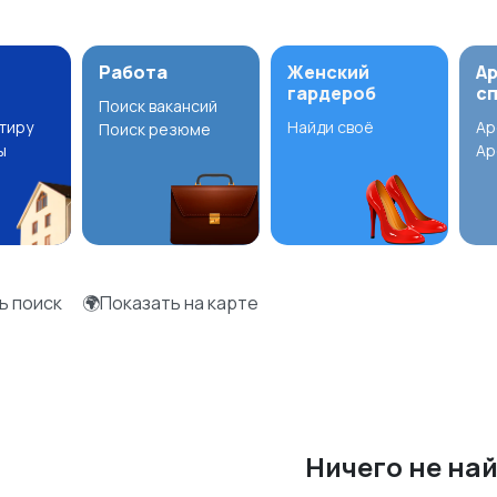
Работа
Женский
А
гардероб
с
Поиск вакансий
ртиру
Найди своё
Ар
Поиск резюме
ы
Ар
ь поиск
🌍Показать на карте
Ничего не на