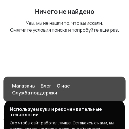
Ничего не найдено
Увы, мы не нашли то, что вы искали.
Смягчите условия поиска и попробуйте еще раз.
Магазины
Блог
О нас
Служба поддержки
Используем куки и рекомендательные
© 2026 Орен-АЙ - Авто | Недвижимость | Работа |
технологии
Услуги
Это чтобы сайт работал лучше. Оставаясь с нами, вы
Создал Карусов Е.С ООО "ЦПК" ИНН 5609203278 ОГРН
соглашаетесь на использование файлов куки.