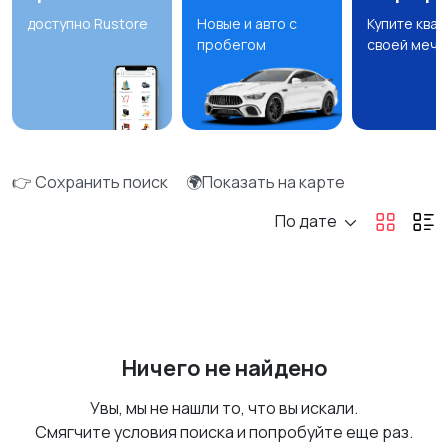
доступно Rustore
Новые и авто с
Купите ква
пробегом
своей мечт
👉 Сохранить поиск
🌍Показать на карте
По дате
Ничего не найдено
Увы, мы не нашли то, что вы искали.
Смягчите условия поиска и попробуйте еще раз.