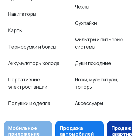
Чехлы
Навигаторы
Сухпайки
Карты
Фильтры и питьевые
Термосумки и боксы
системы
Аккумуляторы холода
Души походные
Портативные
Ножи, мультитулы,
электростанции
топоры
Подушки и одеяла
Аксессуары
Мобильное
Продажа
Продажа
приложение
автомобилей
квартир