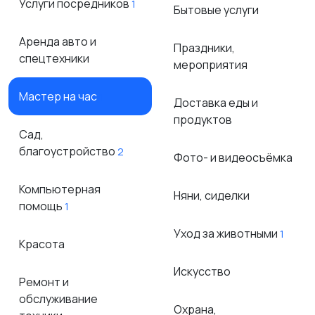
Услуги посредников
1
Бытовые услуги
Аренда авто и
Праздники,
спецтехники
мероприятия
Мастер на час
1
Доставка еды и
продуктов
Сад,
благоустройство
2
Фото- и видеосъёмка
Компьютерная
Няни, сиделки
помощь
1
Уход за животными
1
Красота
Искусство
Ремонт и
обслуживание
Охрана,