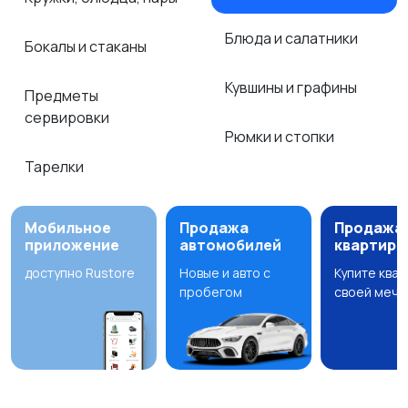
Блюда и салатники
Бокалы и стаканы
Кувшины и графины
Предметы
сервировки
Рюмки и стопки
Тарелки
Мобильное
Продажа
Продажа
приложение
автомобилей
квартир
доступно Rustore
Новые и авто с
Купите ква
пробегом
своей мечт