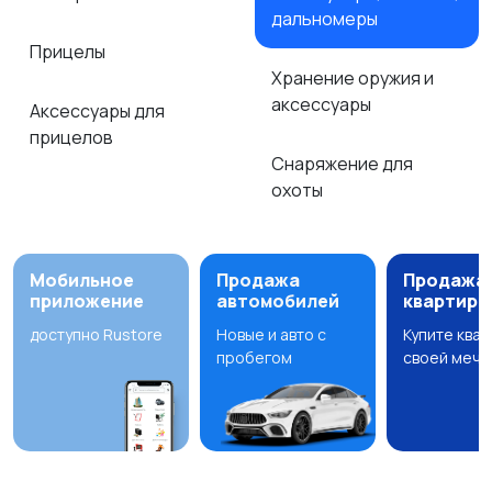
дальномеры
Прицелы
Хранение оружия и
аксессуары
Аксессуары для
прицелов
Снаряжение для
охоты
Мобильное
Продажа
Продажа
приложение
автомобилей
квартир
доступно Rustore
Новые и авто с
Купите ква
пробегом
своей мечт