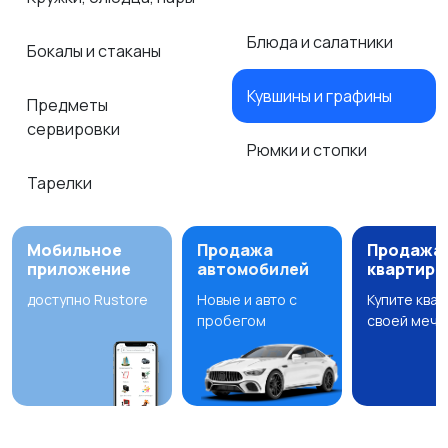
Блюда и салатники
Бокалы и стаканы
Кувшины и графины
Предметы
сервировки
Рюмки и стопки
Тарелки
Мобильное
Продажа
Продажа
приложение
автомобилей
квартир
доступно Rustore
Новые и авто с
Купите ква
пробегом
своей мечт