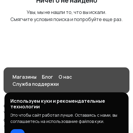
Ничего не найдено
Увы, мы не нашли то, что вы искали.
Смягчите условия поиска и попробуйте еще раз.
Магазины
Блог
О нас
Служба поддержки
Используем куки и рекомендательные
© 2026 Орен-АЙ - Авто | Недвижимость | Работа |
технологии
Услуги
Это чтобы сайт работал лучше. Оставаясь с нами, вы
Создал Карусов Е.С ООО "ЦПК" ИНН 5609203278 ОГРН
соглашаетесь на использование файлов куки.
1235600008841