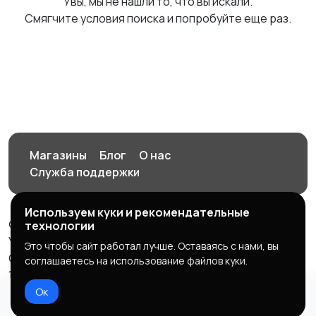
Увы, мы не нашли то, что вы искали.
Смягчите условия поиска и попробуйте еще раз.
Магазины
Блог
О нас
Служба поддержки
Используем куки и рекомендательные
© 2026 Орен-АЙ - Авто | Недвижимость | Работа |
технологии
Услуги
Это чтобы сайт работал лучше. Оставаясь с нами, вы
Создал Карусов Е.С ООО "ЦПК" ИНН 5609203278 ОГРН
соглашаетесь на использование файлов куки.
1235600008841
Ок
Правила сервиса
Политика конфиденциальности
Домой
Избранное
Добавить
Чат
Профиль