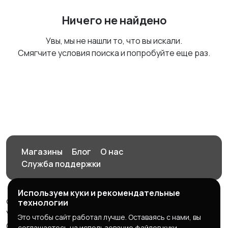
Ничего не найдено
Увы, мы не нашли то, что вы искали.
Смягчите условия поиска и попробуйте еще раз.
Магазины
Блог
О нас
Служба поддержки
Используем куки и рекомендательные
© 2026 Орен-АЙ - Авто | Недвижимость | Работа |
технологии
Услуги
Это чтобы сайт работал лучше. Оставаясь с нами, вы
Создал Карусов Е.С ООО "ЦПК" ИНН 5609203278 ОГРН
соглашаетесь на использование файлов куки.