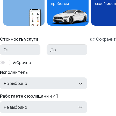
пробегом
своей мечт
Стоимость услуги
👉 Сохранит
🔥Срочно
Исполнитель
Не выбрано
Работаете с юрлицами и ИП
Не выбрано