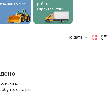
ендовать сутки
работы
Строительство
По дате
йдено
 вы искали.
робуйте еще раз.