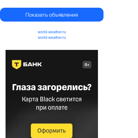
Показать объявления
world-weather.ru
world-weather.ru