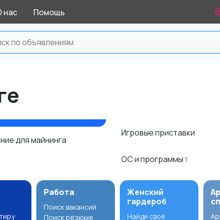
О нас
Помощь
ы
ге
Игровые приставки
ние для майнинга
ОС и программы
1
Работа
Женский
А
гардероб
с
Поиск вакансий
ртиру
Найди своё
Ар
Поиск резюме