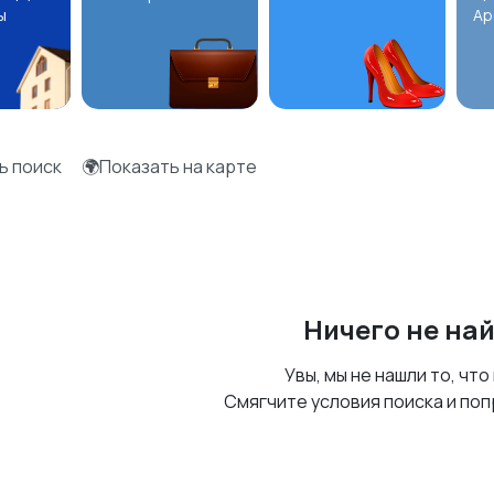
ы
Ар
ь поиск
🌍Показать на карте
Ничего не на
Увы, мы не нашли то, что
Смягчите условия поиска и поп