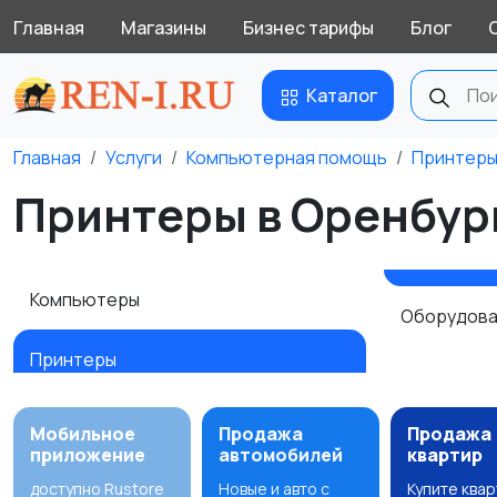
Главная
Магазины
Бизнес тарифы
Блог
Каталог
Главная
Услуги
Компьютерная помощь
Принтер
Принтеры в Оренбур
Компьютеры
Оборудова
Принтеры
Мобильное
Продажа
Продажа
приложение
автомобилей
квартир
доступно Rustore
Новые и авто с
Купите ква