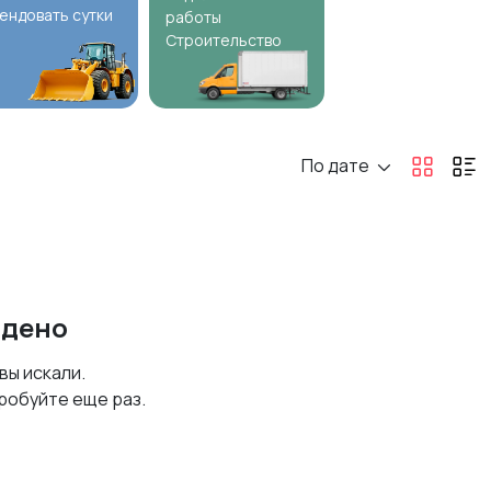
ендовать сутки
работы
Строительство
По дате
йдено
 вы искали.
робуйте еще раз.