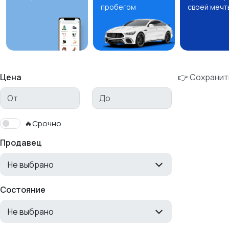
пробегом
своей мечт
Цена
👉 Сохранит
🔥Срочно
Продавец
Не выбрано
Состояние
Не выбрано