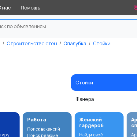
О нас
Помощь
Строительство стен
Опалубка
Стойки
Стойки
Фанера
Работа
Женский
А
гардероб
с
Поиск вакансий
ртиру
Найди своё
Ар
Поиск резюме