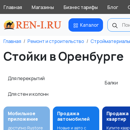
Главная
Магазины
Бизнес тарифы
Блог
Каталог
Главная
Ремонт и строительство
Стройматериалы
Стойки в Оренбурге
Для перекрытий
Балки
Для стен и колонн
Мобильное
Продажа
Продажа
приложение
автомобилей
квартир
доступно Rustore
Новые и авто с
Купите ква