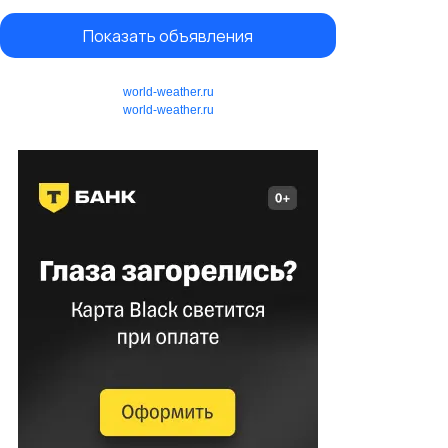
Показать объявления
world-weather.ru
world-weather.ru