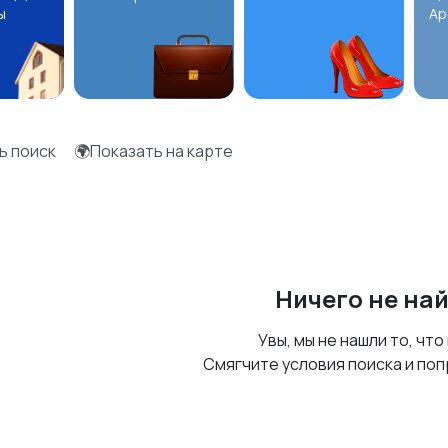
ы
Ар
ь поиск
🌍Показать на карте
Ничего не на
Увы, мы не нашли то, что
Смягчите условия поиска и поп