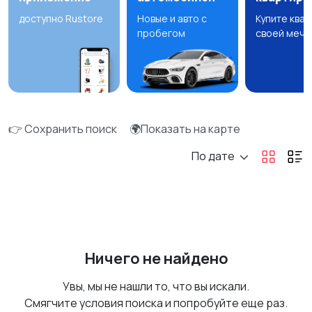
доступно Rustore
Новые и авто с
Купите ква
пробегом
своей мечт
👉 Сохранить поиск
🌍Показать на карте
По дате
Ничего не найдено
Увы, мы не нашли то, что вы искали.
Смягчите условия поиска и попробуйте еще раз.