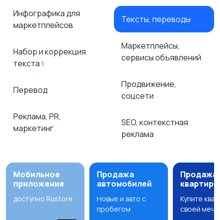
Инфографика для
Тексты, переводы
маркетплейсов
Маркетплейсы,
Набор и коррекция
сервисы объявлений
текста
1
Продвижение,
Перевод
соцсети
Реклама, PR,
SEO, контекстная
маркетинг
реклама
Мобильное
Продажа
Продажа
приложение
автомобилей
квартир
доступно Rustore
Новые и авто с
Купите ква
пробегом
своей мечт