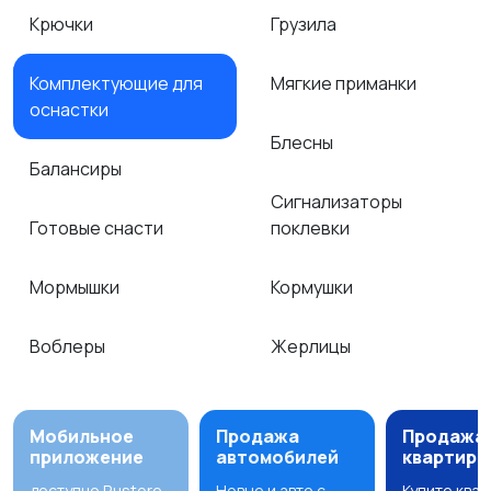
Крючки
Грузила
Комплектующие для
Мягкие приманки
оснастки
Блесны
Балансиры
Сигнализаторы
Готовые снасти
поклевки
Мормышки
Кормушки
Воблеры
Жерлицы
Мобильное
Продажа
Продажа
приложение
автомобилей
квартир
доступно Rustore
Новые и авто с
Купите ква