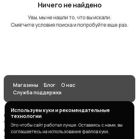
Ничего не найдено
Увы, мы не нашли то, что вы искали.
Смягчите условия поиска и попробуйте еще раз.
Магазины
Блог
О нас
Служба поддержки
Используем куки и рекомендательные
© 2026 Орен-АЙ - Авто | Недвижимость | Работа |
технологии
Услуги
Это чтобы сайт работал лучше. Оставаясь с нами, вы
Создал Карусов Е.С ООО "ЦПК" ИНН 5609203278 ОГРН
соглашаетесь на использование файлов куки.
1235600008841