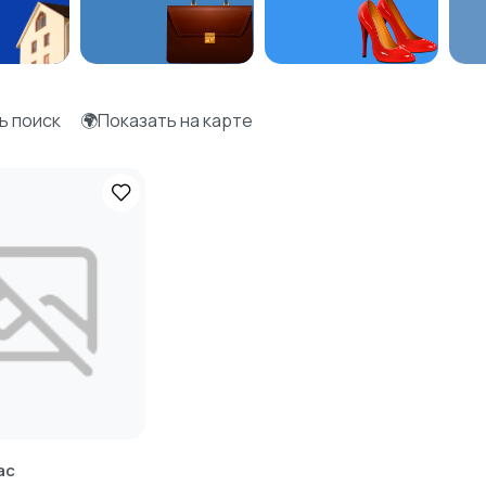
ь поиск
🌍Показать на карте
ас