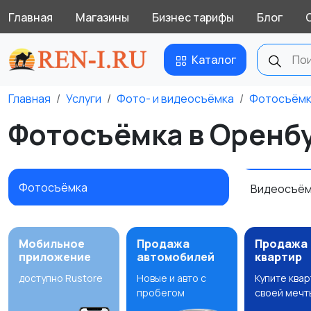
Главная
Магазины
Бизнес тарифы
Блог
Каталог
Главная
Услуги
Фото- и видеосъёмка
Фотосъём
Фотосъёмка в Оренб
Фотосъёмка
Видеосъё
Мобильное
Продажа
Продажа
приложение
автомобилей
квартир
доступно Rustore
Новые и авто с
Купите ква
пробегом
своей мечт