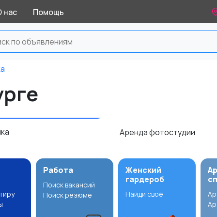
О нас
Помощь
ка
урге
мка
Аренда фотостудии
Работа
Женский
А
гардероб
с
Поиск вакансий
ртиру
Найди своё
Ар
Поиск резюме
ы
Ар