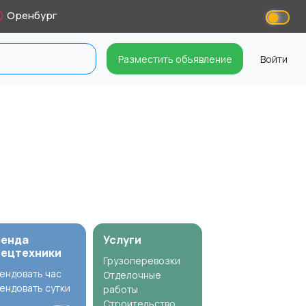
Оренбург
Разместить объявление
Войти
ренда
Услуги
пецтехники
Грузоперевозки
ендовать час
Отделочные
ендовать сутки
работы
Строительство