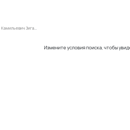
Ильдар Камильевич Зиганшин
Измените условия поиска, чтобы уви