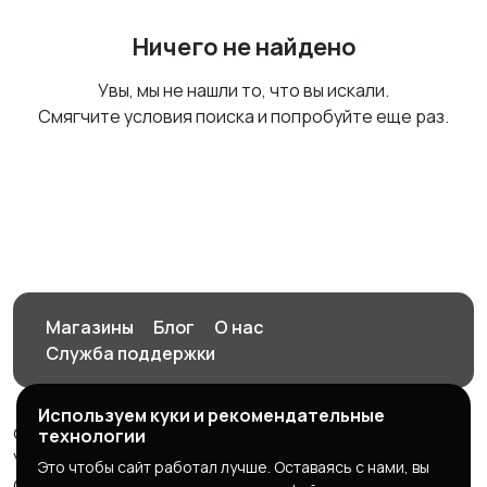
Ничего не найдено
Увы, мы не нашли то, что вы искали.
Смягчите условия поиска и попробуйте еще раз.
Магазины
Блог
О нас
Служба поддержки
Используем куки и рекомендательные
© 2026 Орен-АЙ - Авто | Недвижимость | Работа |
технологии
Услуги
Это чтобы сайт работал лучше. Оставаясь с нами, вы
Создал Карусов Е.С ООО "ЦПК" ИНН 5609203278 ОГРН