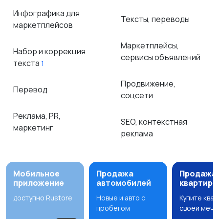
Инфографика для
Тексты, переводы
маркетплейсов
Маркетплейсы,
Набор и коррекция
сервисы объявлений
текста
1
Продвижение,
Перевод
соцсети
Реклама, PR,
SEO, контекстная
маркетинг
реклама
Мобильное
Продажа
Продажа
приложение
автомобилей
квартир
доступно Rustore
Новые и авто с
Купите ква
пробегом
своей мечт