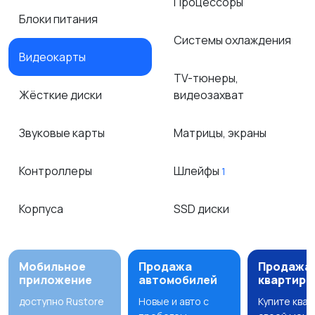
Процессоры
Блоки питания
Системы охлаждения
Видеокарты
TV-тюнеры,
Жёсткие диски
видеозахват
Звуковые карты
Матрицы, экраны
Контроллеры
Шлейфы
1
Корпуса
SSD диски
Мобильное
Продажа
Продажа
приложение
автомобилей
квартир
доступно Rustore
Новые и авто с
Купите ква