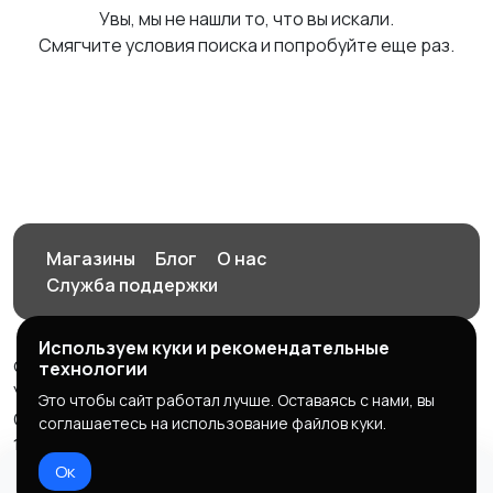
Увы, мы не нашли то, что вы искали.
Смягчите условия поиска и попробуйте еще раз.
Магазины
Блог
О нас
Служба поддержки
Используем куки и рекомендательные
© 2026 Орен-АЙ - Авто | Недвижимость | Работа |
технологии
Услуги
Это чтобы сайт работал лучше. Оставаясь с нами, вы
Создал Карусов Е.С ООО "ЦПК" ИНН 5609203278 ОГРН
соглашаетесь на использование файлов куки.
1235600008841
Ок
Правила сервиса
Политика конфиденциальности