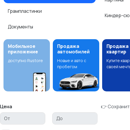
Грампластинки
Киндер-сю
Документы
Мобильное
Продажа
Продажа
приложение
автомобилей
квартир
доступно Rustore
Новые и авто с
Купите ква
пробегом
своей мечт
Цена
👉 Сохранит