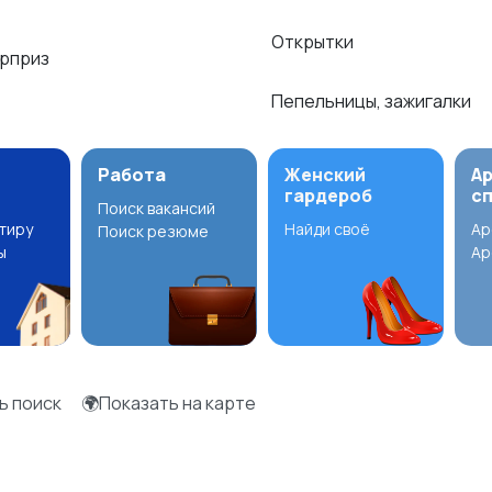
Открытки
рприз
Пепельницы, зажигалки
Работа
Женский
А
гардероб
с
Поиск вакансий
ртиру
Найди своё
Ар
Поиск резюме
ы
Ар
ь поиск
🌍Показать на карте