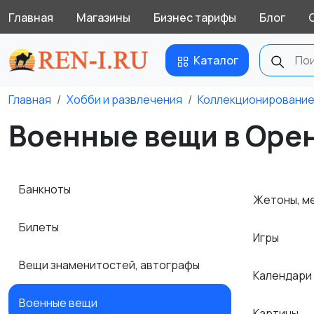
Главная
Магазины
Бизнес тарифы
Блог
Каталог
Главная
Хобби и развлечения
Коллекционировани
Военные вещи в Оре
Банкноты
Жетоны, ме
Билеты
Игры
Вещи знаменитостей, автографы
Календари
Военные вещи
Картины