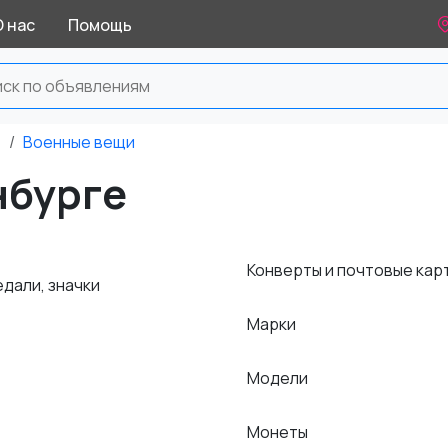
О нас
Помощь
е
Военные вещи
нбурге
Конверты и почтовые кар
дали, значки
Марки
Модели
Монеты