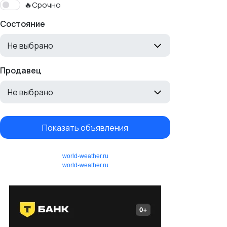
🔥Срочно
Состояние
Не выбрано
Продавец
Не выбрано
Показать объявления
world-weather.ru
world-weather.ru