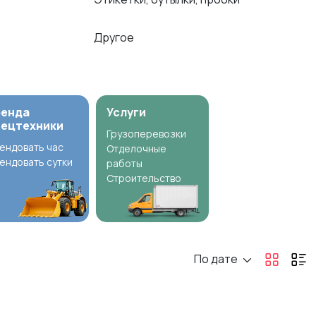
Другое
ренда
Услуги
пецтехники
Грузоперевозки
ендовать час
Отделочные
ендовать сутки
работы
Строительство
По дате