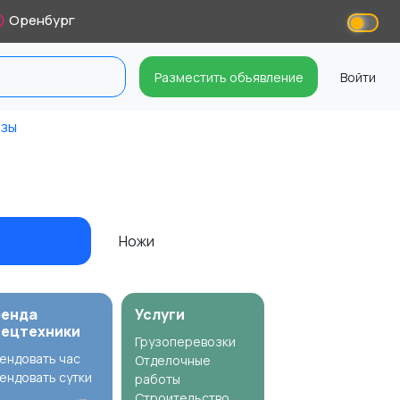
Оренбург
Разместить объявление
Войти
езы
Ножи
ренда
Услуги
пецтехники
Грузоперевозки
ендовать час
Отделочные
ендовать сутки
работы
Строительство