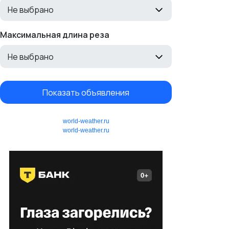
Не выбрано
Максимальная длина реза
Не выбрано
Показать объявления
world-weather.ru
world-weather.ru