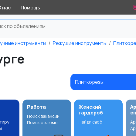
О нас
Помощь
учные инструменты
Режущие инструменты
Плиткор
урге
Плиткорезы
Работа
Женский
А
гардероб
с
Поиск вакансий
ртиру
Найди своё
Ар
Поиск резюме
ы
Ар