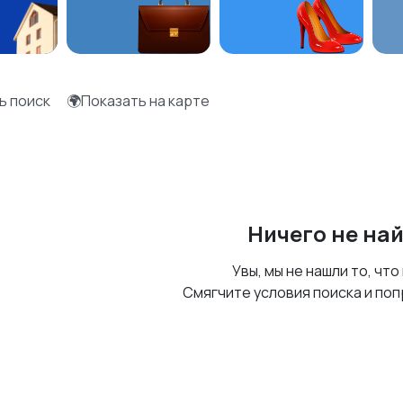
ь поиск
🌍Показать на карте
Ничего не на
Увы, мы не нашли то, что
Смягчите условия поиска и поп