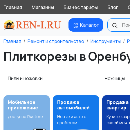
Главная
Магазины
Бизнес тарифы
Блог
Каталог
Главная
Ремонт и строительство
Инструменты
Р
Плиткорезы в Оренб
Пилы и ножовки
Ножницы
Мобильное
Продажа
Продажа
приложение
автомобилей
квартир
доступно Rustore
Новые и авто с
Купите ква
пробегом
своей мечт