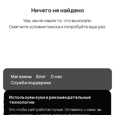
Ничего не найдено
Увы, мы не нашли то, что вы искали.
Смягчите условия поиска и попробуйте еще раз.
Магазины
Блог
О нас
Служба поддержки
Используем куки и рекомендательные
© 2026 Орен-АЙ - Авто | Недвижимость | Работа |
технологии
Услуги
Это чтобы сайт работал лучше. Оставаясь с нами, вы
Создал Карусов Е.С ООО "ЦПК" ИНН 5609203278 ОГРН
соглашаетесь на использование файлов куки.