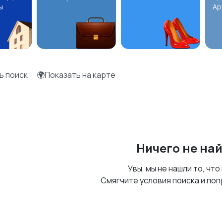
ы
Ар
ь поиск
🌍Показать на карте
Ничего не на
Увы, мы не нашли то, что
Смягчите условия поиска и поп