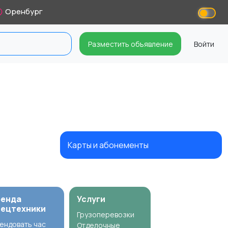
Оренбург
Разместить объявление
Войти
Карты и абонементы
ренда
Услуги
пецтехники
Грузоперевозки
ендовать час
Отделочные