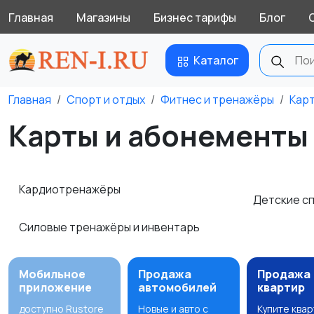
Главная
Магазины
Бизнес тарифы
Блог
Каталог
Главная
Спорт и отдых
Фитнес и тренажёры
Кар
Карты и абонементы
Кардиотренажёры
Детские с
Силовые тренажёры и инвентарь
Мобильное
Продажа
Продажа
приложение
автомобилей
квартир
доступно Rustore
Новые и авто с
Купите ква