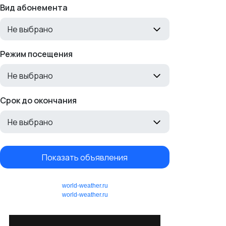
Вид абонемента
Не выбрано
Режим посещения
Не выбрано
Срок до окончания
Не выбрано
Показать объявления
world-weather.ru
world-weather.ru