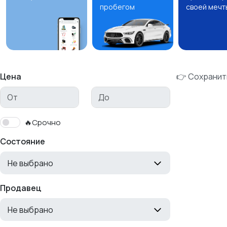
пробегом
своей мечт
Цена
👉 Сохранит
🔥Срочно
Состояние
Не выбрано
Продавец
Не выбрано