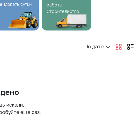
ендовать сутки
работы
Строительство
По дате
йдено
 вы искали.
робуйте еще раз.