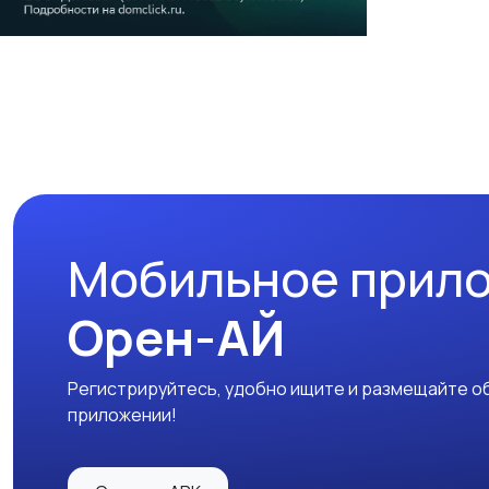
Мобильное прил
Орен-АЙ
Регистрируйтесь, удобно ищите и размещайте об
приложении!