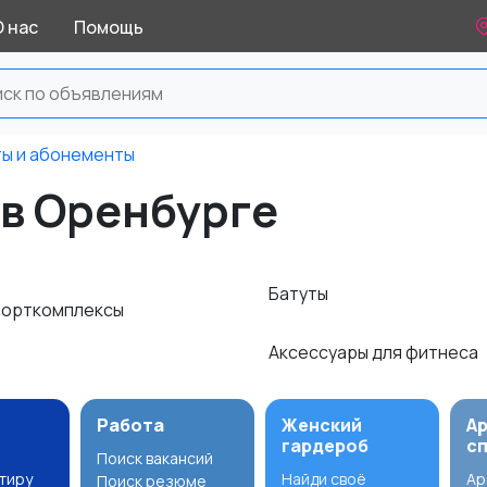
О нас
Помощь
ты и абонементы
 в Оренбурге
Батуты
порткомплексы
Аксессуары для фитнеса
Работа
Женский
А
гардероб
с
Поиск вакансий
ртиру
Найди своё
Ар
Поиск резюме