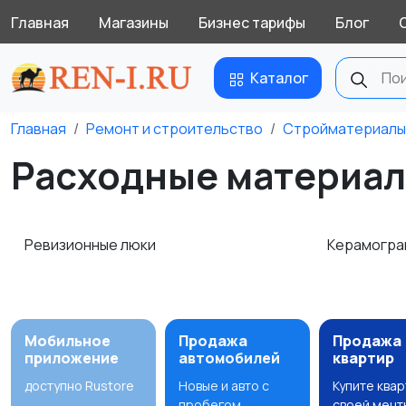
Главная
Магазины
Бизнес тарифы
Блог
Каталог
Главная
Ремонт и строительство
Стройматериалы
Расходные материалы
Ревизионные люки
Керамогра
Мобильное
Продажа
Продажа
приложение
автомобилей
квартир
доступно Rustore
Новые и авто с
Купите ква
пробегом
своей мечт