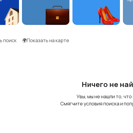
ь поиск
🌍Показать на карте
Ничего не на
Увы, мы не нашли то, что
Смягчите условия поиска и поп