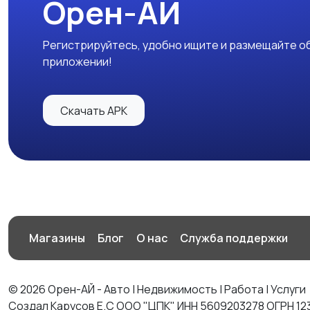
Орен-АЙ
Регистрируйтесь, удобно ищите и размещайте об
приложении!
Скачать APK
Магазины
Блог
О нас
Служба поддержки
© 2026 Орен-АЙ - Авто | Недвижимость | Работа | Услуги
Создал Карусов Е.С ООО "ЦПК" ИНН 5609203278 ОГРН 12