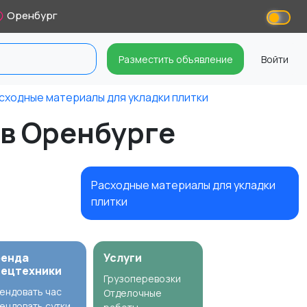
Оренбург
Разместить объявление
Войти
сходные материалы для укладки плитки
 в Оренбурге
Расходные материалы для укладки
плитки
ренда
Услуги
пецтехники
Грузоперевозки
ендовать час
Отделочные
ендовать сутки