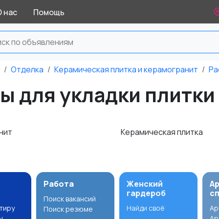
О нас
Помощь
Отделка
Керамическая плитка и керамогранит
Ра
 для укладки плитки
нит
Керамическая плитка
Работа
Женский
А
гардероб
с
Поиск вакансий
ртиру
Найди своё
Ар
Поиск резюме
ы
Ар