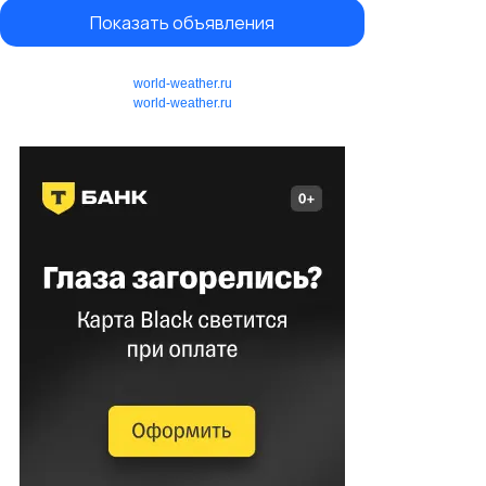
Показать объявления
world-weather.ru
world-weather.ru