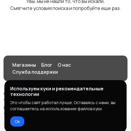
Увы, мы не нашли то, что вы искали.
Смягчите условия поиска и попробуйте еще раз.
Магазины
Блог
О нас
Служба поддержки
Используем куки и рекомендательные
© 2026 Орен-АЙ - Авто | Недвижимость | Работа |
технологии
Услуги
Это чтобы сайт работал лучше. Оставаясь с нами, вы
Создал Карусов Е.С ООО "ЦПК" ИНН 5609203278 ОГРН
соглашаетесь на использование файлов куки.
1235600008841
Ок
Правила сервиса
Политика конфиденциальности
Домой
Избранное
Добавить
Чат
Профиль