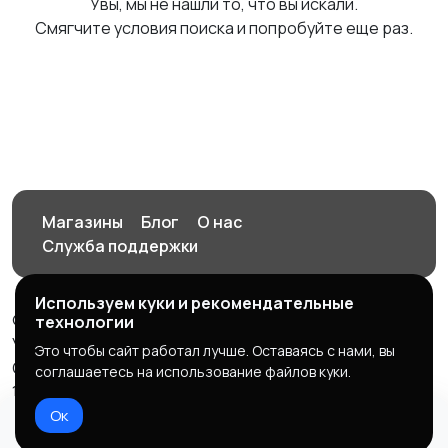
Увы, мы не нашли то, что вы искали.
Смягчите условия поиска и попробуйте еще раз.
Магазины
Блог
О нас
Служба поддержки
Используем куки и рекомендательные
© 2026 Орен-АЙ - Авто | Недвижимость | Работа |
технологии
Услуги
Это чтобы сайт работал лучше. Оставаясь с нами, вы
Создал Карусов Е.С ООО "ЦПК" ИНН 5609203278 ОГРН
соглашаетесь на использование файлов куки.
1235600008841
Ок
Правила сервиса
Политика конфиденциальности
Домой
Избранное
Добавить
Чат
Профиль