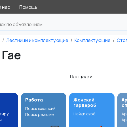
О нас
Помощь
Лестницы и комплектующие
Комплектующие
Стол
 Гае
Площадки
Работа
Женский
А
гардероб
с
Поиск вакансий
ртиру
Найди своё
Ар
Поиск резюме
ы
Ар