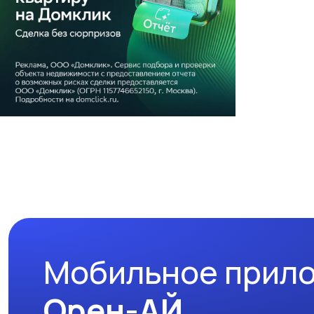
Мобильное прил
Орен-АЙ