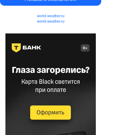
world-weather.ru
world-weather.ru