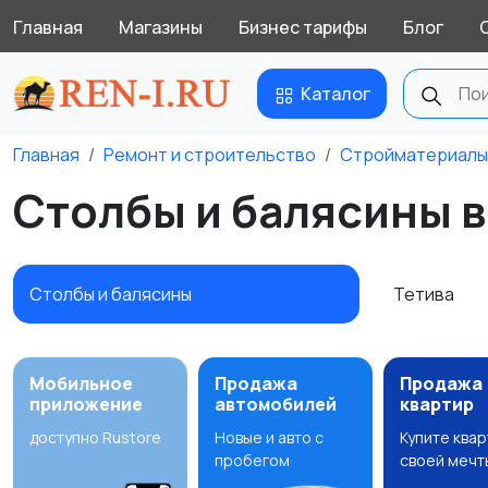
Главная
Магазины
Бизнес тарифы
Блог
Каталог
Главная
Ремонт и строительство
Стройматериалы
Столбы и балясины в
Столбы и балясины
Тетива
Мобильное
Продажа
Продажа
приложение
автомобилей
квартир
доступно Rustore
Новые и авто с
Купите ква
пробегом
своей мечт