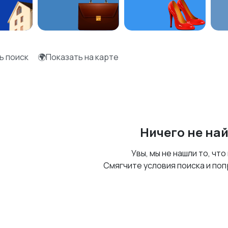
ь поиск
🌍Показать на карте
Ничего не на
Увы, мы не нашли то, что
Смягчите условия поиска и поп