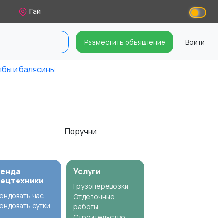
Гай
Разместить объявление
Войти
бы и балясины
Поручни
ренда
Услуги
пецтехники
Грузоперевозки
ендовать час
Отделочные
ендовать сутки
работы
Строительство