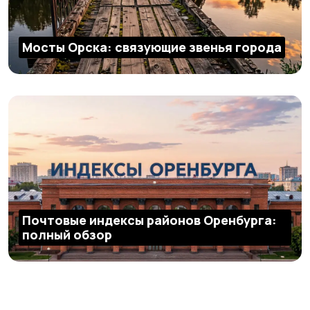
Мосты Орска: связующие звенья города
Почтовые индексы районов Оренбурга:
полный обзор