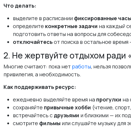
Что делать:
выделите в расписании
фиксированные час
определите
конкретные задачи
на каждый се
подготовить ответы на вопросы для собесед
отключайтесь
от поиска в остальное время 
2. Не жертвуйте отдыхом ради
Многие считают: пока нет
работы
, нельзя позво
привилегия, а необходимость.
Как поддерживать ресурс:
ежедневно выделяйте время на
прогулки
на 
сохраняйте
привычные хобби
(чтение, спорт
встречайтесь с
друзьями
и близкими — их по
смотрите
фильмы
или слушайте музыку для 