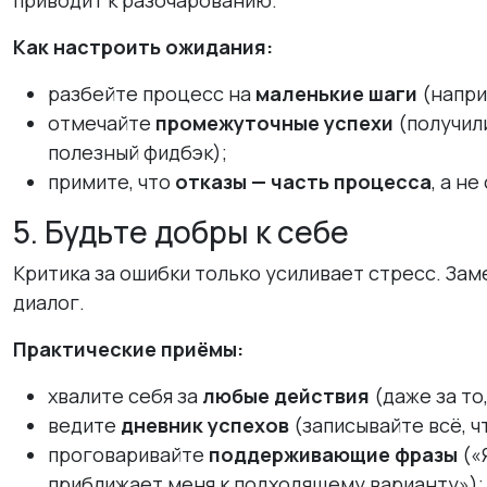
приводит к разочарованию.
Как настроить ожидания:
разбейте процесс на
маленькие шаги
(напри
отмечайте
промежуточные успехи
(получил
полезный фидбэк);
примите, что
отказы — часть процесса
, а н
5. Будьте добры к себе
Критика за ошибки только усиливает стресс. З
диалог.
Практические приёмы:
хвалите себя за
любые действия
(даже за то
ведите
дневник успехов
(записывайте всё, ч
проговаривайте
поддерживающие фразы
(«
приближает меня к подходящему варианту»);