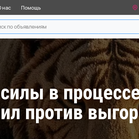
О нас
Помощь
 силы в процесс
вил против выго