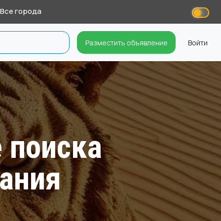
Все города
Разместить объявление
Войти
е поиска
рания