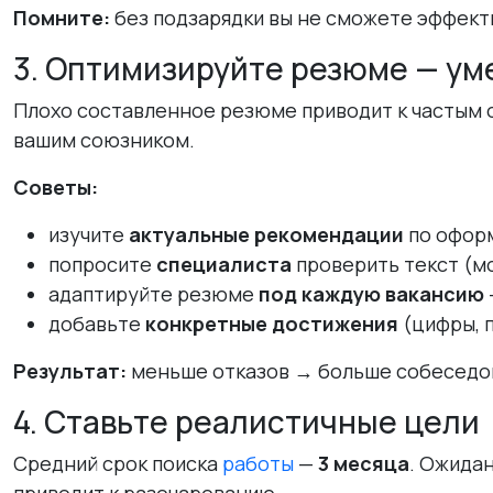
Помните:
без подзарядки вы не сможете эффекти
3. Оптимизируйте резюме — ум
Плохо составленное резюме приводит к частым о
вашим союзником.
Советы:
изучите
актуальные рекомендации
по оформ
попросите
специалиста
проверить текст (м
адаптируйте резюме
под каждую вакансию
добавьте
конкретные достижения
(цифры, п
Результат:
меньше отказов → больше собеседо
4. Ставьте реалистичные цели
Средний срок поиска
работы
—
3 месяца
. Ожида