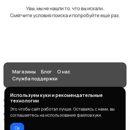
Увы, мы не нашли то, что вы искали.
Смягчите условия поиска и попробуйте еще раз.
Магазины
Блог
О нас
Служба поддержки
Используем куки и рекомендательные
© 2026 Орен-АЙ - Авто | Недвижимость | Работа |
технологии
Услуги
Это чтобы сайт работал лучше. Оставаясь с нами, вы
Создал Карусов Е.С ООО "ЦПК" ИНН 5609203278 ОГРН
соглашаетесь на использование файлов куки.
1235600008841
Ок