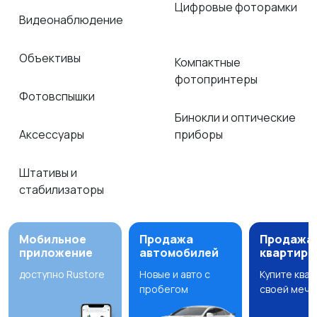
Цифровые фоторамки
Видеонаблюдение
Объективы
Компактные
фотопринтеры
Фотовспышки
Бинокли и оптические
Аксессуары
приборы
Штативы и
стабилизаторы
Мобильное
Продажа
Продажа
приложение
автомобилей
квартир
доступно Rustore
Новые и авто с
Купите ква
пробегом
своей мечт