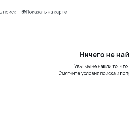
ь поиск
🌍Показать на карте
Ничего не на
Увы, мы не нашли то, что
Смягчите условия поиска и поп