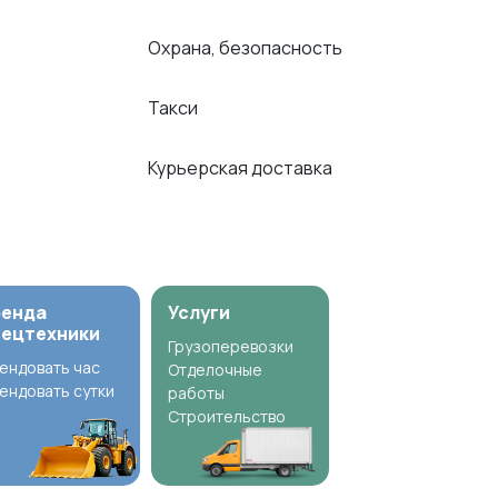
Охрана, безопасность
Такси
Курьерская доставка
ренда
Услуги
пецтехники
Грузоперевозки
ендовать час
Отделочные
ендовать сутки
работы
Строительство