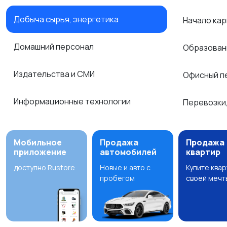
Добыча сырья, энергетика
Начало ка
Домашний персонал
Образован
Издательства и СМИ
Офисный п
Информационные технологии
Перевозки,
Мобильное
Продажа
Продажа
приложение
автомобилей
квартир
доступно Rustore
Новые и авто с
Купите ква
пробегом
своей мечт