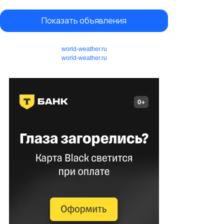
Показать объявления
world-weather.ru
world-weather.ru