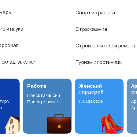
рьеры
Спорт и красота
ие и наука
Страхование
ерсонал
Строительство и ремонт
 склад, закупки
Туризм и гостиницы
Работа
Женский
А
гардероб
с
Поиск вакансий
ртиру
Найди своё
Ар
Поиск резюме
ы
Ар