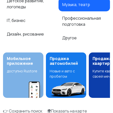
Детское развитие,
Музыка, театр
логопеды
Профессиональная
IT, бизнес
подготовка
Дизайн, рисование
Другое
Мобильное
Продажа
Продажа
приложение
автомобилей
квартир
доступно Rustore
Новые и авто с
Купите ква
пробегом
своей мечт
👉 Сохранить поиск
🌍Показать на карте