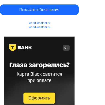
Показать объявления
world-weather.ru
world-weather.ru