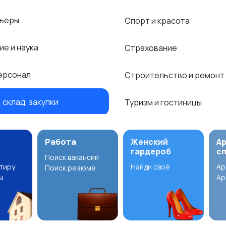
рьеры
Спорт и красота
ие и наука
Страхование
ерсонал
Строительство и ремонт
 склад, закупки
Туризм и гостиницы
Работа
Женский
А
гардероб
с
Поиск вакансий
ртиру
Найди своё
Ар
Поиск резюме
ы
Ар