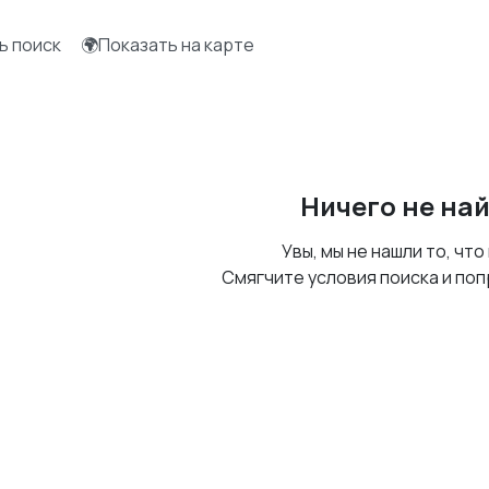
ь поиск
🌍Показать на карте
Ничего не на
Увы, мы не нашли то, что
Смягчите условия поиска и поп