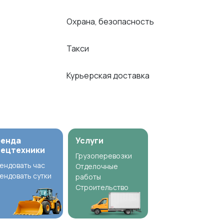
Охрана, безопасность
Такси
Курьерская доставка
ренда
Услуги
пецтехники
Грузоперевозки
ендовать час
Отделочные
ендовать сутки
работы
Строительство