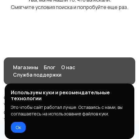
Смягчите условия поиска и попробуйте еще раз.
Магазины
Блог
О нас
Служба поддержки
Используем куки и рекомендательные
© 2026 Орен-АЙ - Авто | Недвижимость | Работа |
технологии
Услуги
Это чтобы сайт работал лучше. Оставаясь с нами, вы
Создал Карусов Е.С ООО "ЦПК" ИНН 5609203278 ОГРН
соглашаетесь на использование файлов куки.
1235600008841
Ок
Правила сервиса
Политика конфиденциальности
Домой
Избранное
Добавить
Чат
Профиль