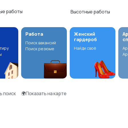
ые работы
Высотные работы
Работа
Женский
А
гардероб
с
Поиск вакансий
ртиру
Найди своё
Ар
Поиск резюме
ы
Ар
ь поиск
🌍Показать на карте