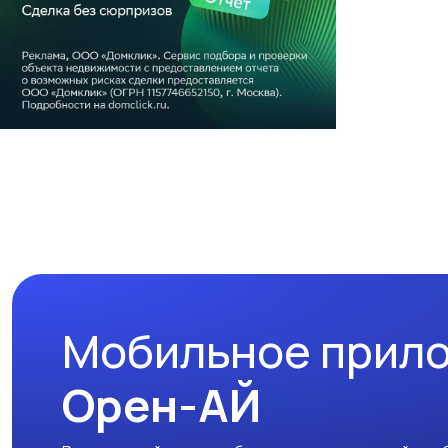
Мобильное прил
Орен-АЙ