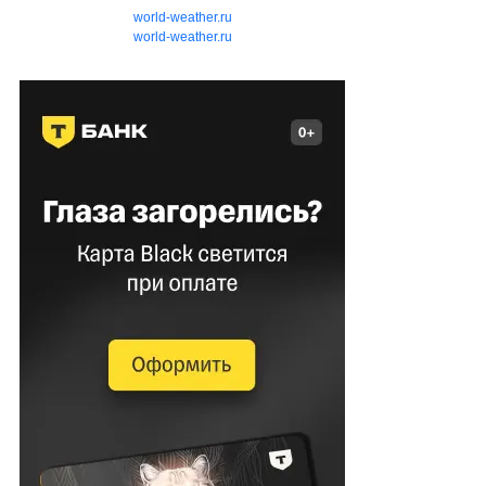
world-weather.ru
world-weather.ru