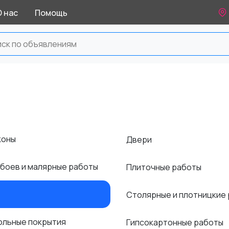
О нас
Помощь
коны
Двери
обоев и малярные работы
Плиточные работы
Столярные и плотницкие
польные покрытия
Гипсокартонные работы