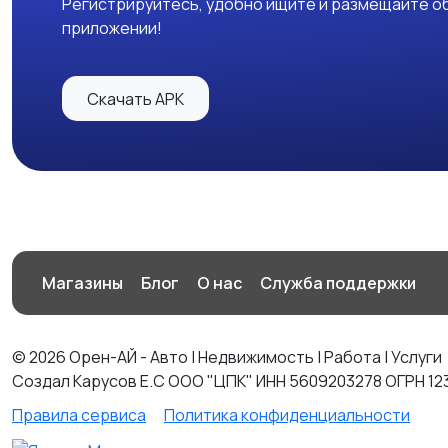
Регистрируйтесь, удобно ищите и размещайте об
приложении!
Скачать APK
Магазины
Блог
О нас
Служба поддержки
© 2026 Орен-АЙ - Авто | Недвижимость | Работа | Услуги
Создал Карусов Е.С ООО "ЦПК" ИНН 5609203278 ОГРН 12
Правила сервиса
Политика конфиденциальности