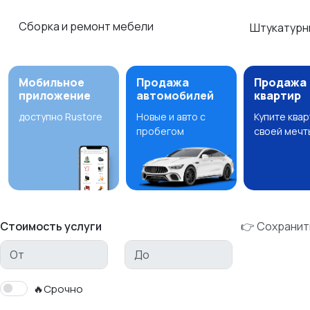
Сборка и ремонт мебели
Штукатурн
Мобильное
Продажа
Продажа
приложение
автомобилей
квартир
доступно Rustore
Новые и авто с
Купите ква
пробегом
своей мечт
Стоимость услуги
👉 Сохранит
🔥Срочно