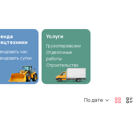
ренда
Услуги
пецтехники
Грузоперевозки
ендовать час
Отделочные
ендовать сутки
работы
Строительство
По дате