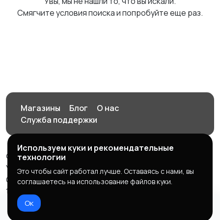
Увы, мы не нашли то, что вы искали.
Смягчите условия поиска и попробуйте еще раз.
Магазины
Блог
О нас
Служба поддержки
Используем куки и рекомендательные
© 2026 Орен-АЙ - Авто | Недвижимость | Работа |
технологии
Услуги
Это чтобы сайт работал лучше. Оставаясь с нами, вы
Создал Карусов Е.С ООО "ЦПК" ИНН 5609203278 ОГРН
соглашаетесь на использование файлов куки.
1235600008841
Ок
Правила сервиса
Политика конфиденциальности
Домой
Избранное
Добавить
Чат
Профиль