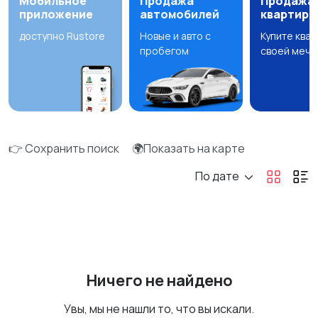
Мобильное
Продажа
Продажа
приложение
автомобилей
квартир
доступно Rustore
Новые и авто с
Купите ква
пробегом
своей мечт
👉 Сохранить поиск
🌍Показать на карте
По дате
Ничего не найдено
Увы, мы не нашли то, что вы искали.