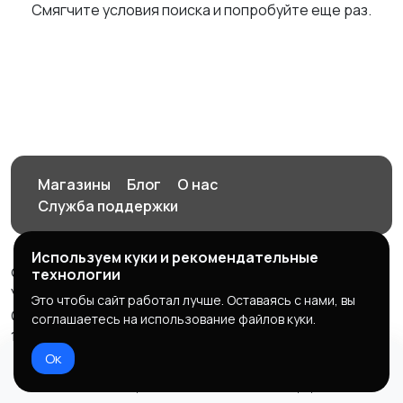
Смягчите условия поиска и попробуйте еще раз.
Магазины
Блог
О нас
Служба поддержки
Используем куки и рекомендательные
© 2026 Орен-АЙ - Авто | Недвижимость | Работа |
технологии
Услуги
Это чтобы сайт работал лучше. Оставаясь с нами, вы
Создал Карусов Е.С ООО "ЦПК" ИНН 5609203278 ОГРН
соглашаетесь на использование файлов куки.
1235600008841
Ок
Правила сервиса
Политика конфиденциальности
Домой
Избранное
Добавить
Чат
Профиль