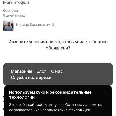
Магнитофон
Оренбург
5 дней назад
Ильдар Камильевич Зиганшин
Измените условия поиска, чтобы увидеть больше
объявлений
Магазины
Блог
О нас
Служба поддержки
Используем куки и рекомендательные
© 2026 Орен-АЙ - Авто | Недвижимость | Работа |
технологии
Услуги
Это чтобы сайт работал лучше. Оставаясь с нами, вы
Создал Карусов Е.С ООО "ЦПК" ИНН 5609203278 ОГРН
соглашаетесь на использование файлов куки.
1235600008841