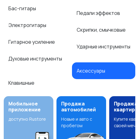
Бас-гитары
Педали эффектов
Электрогитары
Скрипки, смычковые
Гитарное усиление
Ударные инструменты
Духовые инструменты
Аксессуары
1
Клавишные
Мобильное
Продажа
Продажа
приложение
автомобилей
квартир
доступно Rustore
Новые и авто с
Купите ква
пробегом
своей мечт