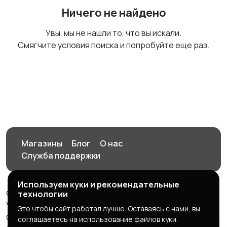
Ничего не найдено
Увы, мы не нашли то, что вы искали.
Смягчите условия поиска и попробуйте еще раз.
Магазины
Блог
О нас
Служба поддержки
Используем куки и рекомендательные
© 2026 Орен-АЙ - Авто | Недвижимость | Работа |
технологии
Услуги
Это чтобы сайт работал лучше. Оставаясь с нами, вы
Создал Карусов Е.С ООО "ЦПК" ИНН 5609203278 ОГРН
соглашаетесь на использование файлов куки.