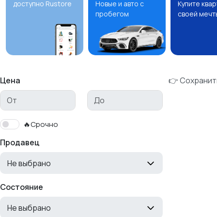
доступно Rustore
Новые и авто с
Купите ква
пробегом
своей мечт
Цена
👉 Сохранит
🔥Срочно
Продавец
Не выбрано
Состояние
Не выбрано