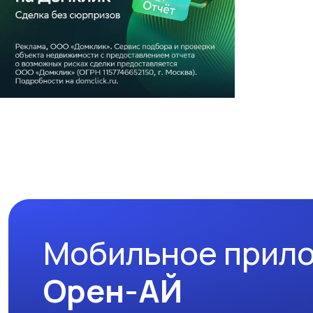
Мобильное прил
Орен-АЙ