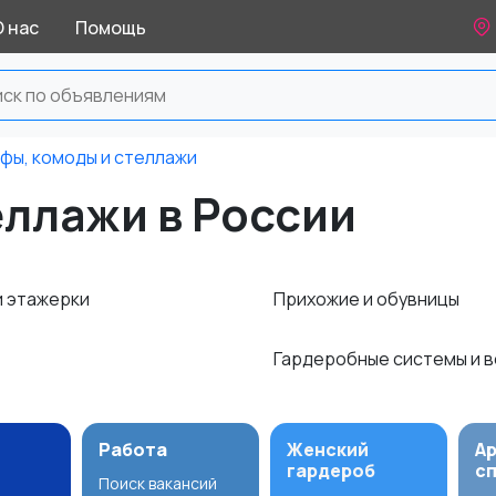
О нас
Помощь
фы, комоды и стеллажи
еллажи в России
и этажерки
Прихожие и обувницы
Гардеробные системы и 
Работа
Женский
А
гардероб
с
Поиск вакансий