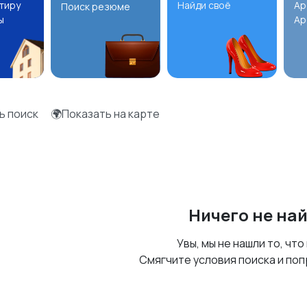
ртиру
Найди своё
Ар
Поиск резюме
ы
Ар
ь поиск
🌍Показать на карте
Ничего не на
Увы, мы не нашли то, что
Смягчите условия поиска и поп