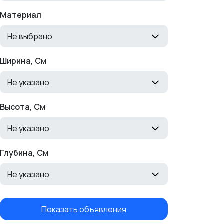
Материал
Не выбрано
Ширина, См
Не указано
Высота, См
Не указано
Глубина, См
Не указано
Показать объявления