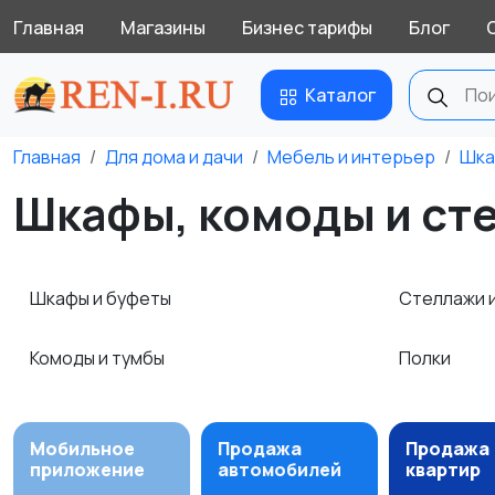
Главная
Магазины
Бизнес тарифы
Блог
Каталог
Главная
Для дома и дачи
Мебель и интерьер
Шка
Шкафы, комоды и ст
Шкафы и буфеты
Стеллажи 
Комоды и тумбы
Полки
Мобильное
Продажа
Продажа
приложение
автомобилей
квартир