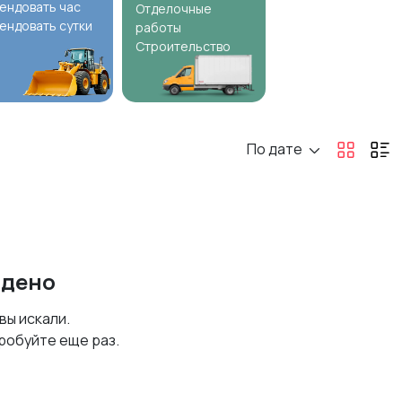
ендовать час
Отделочные
ендовать сутки
работы
Строительство
По дате
йдено
 вы искали.
робуйте еще раз.