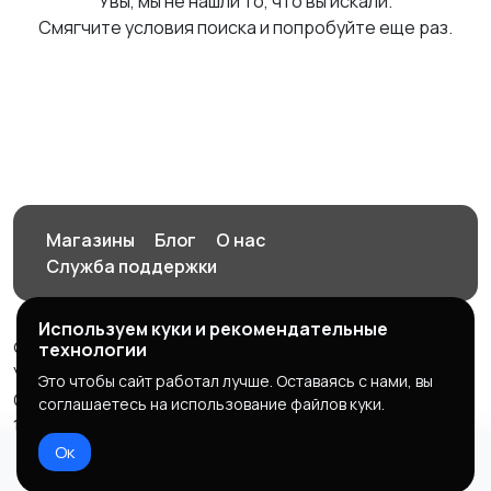
Увы, мы не нашли то, что вы искали.
Смягчите условия поиска и попробуйте еще раз.
Магазины
Блог
О нас
Служба поддержки
Используем куки и рекомендательные
© 2026 Орен-АЙ - Авто | Недвижимость | Работа |
технологии
Услуги
Это чтобы сайт работал лучше. Оставаясь с нами, вы
Создал Карусов Е.С ООО "ЦПК" ИНН 5609203278 ОГРН
соглашаетесь на использование файлов куки.
1235600008841
Ок
Правила сервиса
Политика конфиденциальности
Домой
Избранное
Добавить
Чат
Профиль