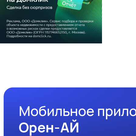
Мобильное прил
Орен-АЙ