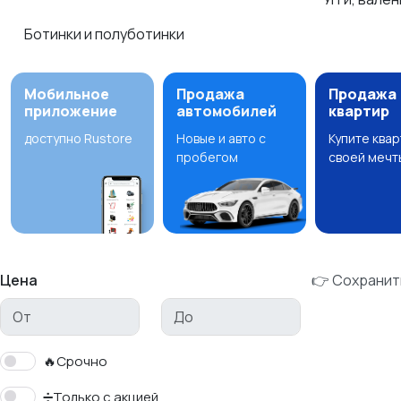
Ботинки и полуботинки
Мобильное
Продажа
Продажа
приложение
автомобилей
квартир
доступно Rustore
Новые и авто с
Купите ква
пробегом
своей мечт
Цена
👉 Сохранит
🔥Срочно
➗Только с акцией