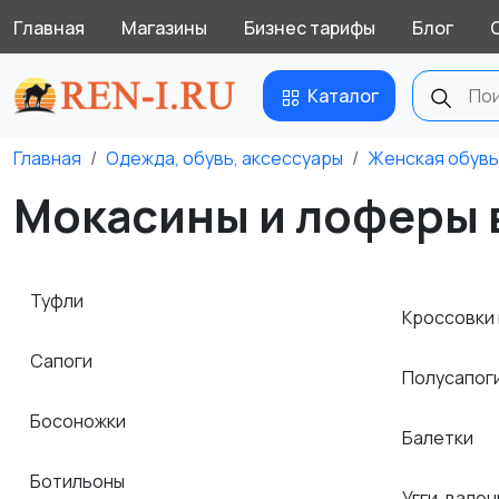
Главная
Магазины
Бизнес тарифы
Блог
Каталог
Главная
Одежда, обувь, аксессуары
Женская обувь
Мокасины и лоферы 
Туфли
Кроссовки 
Сапоги
Полусапог
Босоножки
Балетки
Ботильоны
Угги, вален