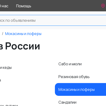
О нас
Помощь
Мокасины и лоферы
в России
Сабо и мюли
и кеды
Резиновая обувь
и
Мокасины и лоферы
Сандалии
ки, дутики