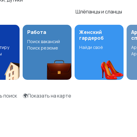
Шлёпанцы и сланцы
Работа
Женский
А
гардероб
с
Поиск вакансий
ртиру
Найди своё
Ар
Поиск резюме
ы
Ар
ь поиск
🌍Показать на карте