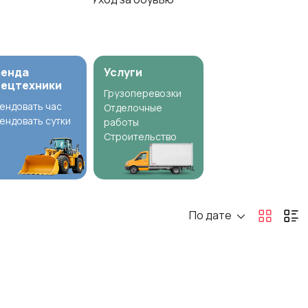
ренда
Услуги
пецтехники
Грузоперевозки
ендовать час
Отделочные
ендовать сутки
работы
Строительство
По дате